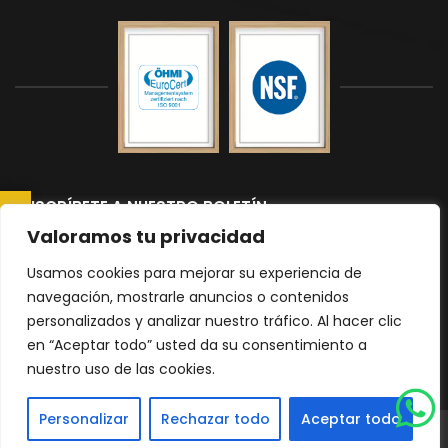
SUSCRÍBETE A NUESTRO BOLETÍN
CONSULTAR AHORA
Suscríbete a nuestro boletín para recibir las últimas noticias y
Valoramos tu privacidad
actualizaciones.
Usamos cookies para mejorar su experiencia de
navegación, mostrarle anuncios o contenidos
personalizados y analizar nuestro tráfico. Al hacer clic
Please
en “Aceptar todo” usted da su consentimiento a
nuestro uso de las cookies.
leave
|
Política de Privacidad
mapa del sitio
this
Personalizar
Rechazar todo
Aceptar todo
field
© 2026 Todos los derechos reservados Encimeras Malaga