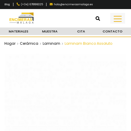
|
|
(+34) 678186025
hola@encimerasmalaga.es
Blog
MATERIALES
MUESTRA
CITA
CONTACTO
Hogar
Cerámica
Laminam
Laminam Bianco Assoluto