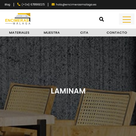
|
|
(+34) 678186025
hola@encimerasmalaga.es
Blog
MATERIALES
MUESTRA
CITA
CONTACTO
LAMINAM