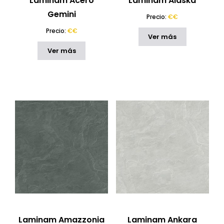
Laminam Acero
Laminam Alaska
Ofertas
(6)
Gemini
ACABADO
Precio:
€€
Precio:
€€
ESTILO
Ver más
Ver más
CARACTERÍSTICAS
PAÍS
RESTABLECER
Laminam Amazzonia
Laminam Ankara