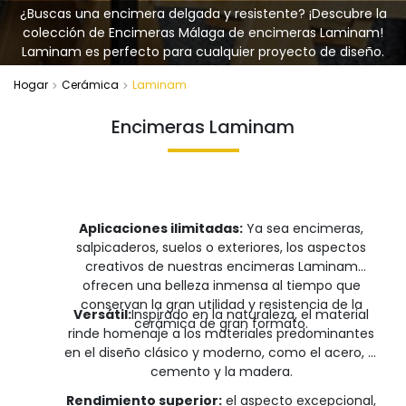
¿Buscas una encimera delgada y resistente? ¡Descubre la
colección de Encimeras Málaga de encimeras Laminam!
Laminam es perfecto para cualquier proyecto de diseño.
Hogar
Cerámica
Laminam
Encimeras Laminam
Aplicaciones ilimitadas:
Ya sea encimeras,
salpicaderos, suelos o exteriores, los aspectos
creativos de nuestras encimeras Laminam
ofrecen una belleza inmensa al tiempo que
conservan la gran utilidad y resistencia de la
Versátil:
Inspirado en la naturaleza, el material
cerámica de gran formato.
rinde homenaje a los materiales predominantes
en el diseño clásico y moderno, como el acero, el
cemento y la madera.
Rendimiento superior:
el aspecto excepcional,