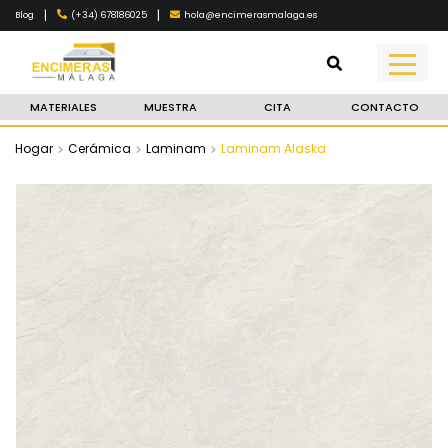
|
|
(+34) 678186025
hola@encimerasmalaga.es
Blog
MATERIALES
MUESTRA
CITA
CONTACTO
Hogar
Cerámica
Laminam
Laminam Alaska