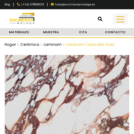
|
|
(+34) 678186025
hola@encimerasmalaga.es
Blog
MATERIALES
MUESTRA
CITA
CONTACTO
Hogar
Cerámica
Laminam
Laminam Calacatta Viola