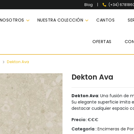
|
(+34) 678186
Blog
 NOSOTROS
NUESTRA COLECCIÓN
CANTOS
SE
OFERTAS
CO
n
Dekton Ava
Dekton Ava
Dekton Ava
: Una fusión de m
Su elegante superficie imita 
destacar cualquier espacio co
Precio:
€€€
Categoría :
Encimeras de Po