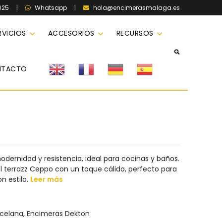
025
|
|
hola@encimerasmalaga.es
Whatsapp
RVICIOS
ACCESORIOS
RECURSOS
NTACTO
odernidad y resistencia, ideal para cocinas y baños.
el terrazz Ceppo con un toque cálido, perfecto para
n estilo.
Leer más
rcelana
,
Encimeras Dekton