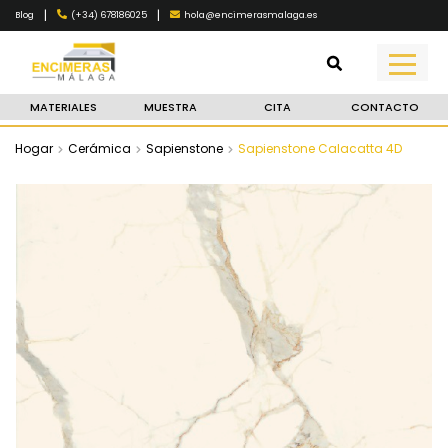
|
|
(+34) 678186025
hola@encimerasmalaga.es
Blog
MATERIALES
MUESTRA
CITA
CONTACTO
Hogar
Cerámica
Sapienstone
Sapienstone Calacatta 4D