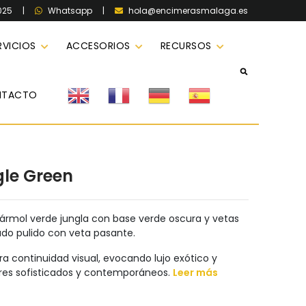
025
|
|
hola@encimerasmalaga.es
Whatsapp
RVICIOS
ACCESORIOS
RECURSOS
NTACTO
gle Green
mármol verde jungla con base verde oscura y vetas
do pulido con veta pasante.
a continuidad visual, evocando lujo exótico y
iores sofisticados y contemporáneos.
Leer más