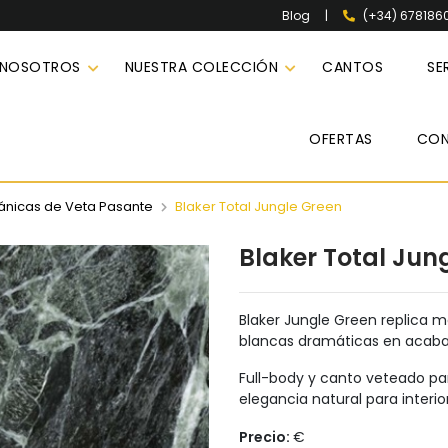
|
(+34) 678186
Blog
 NOSOTROS
NUESTRA COLECCIÓN
CANTOS
SE
OFERTAS
CO
ánicas de Veta Pasante
Blaker Total Jungle Green
Blaker Total Jun
Blaker Jungle Green replica 
blancas dramáticas en acaba
Full-body y canto veteado par
elegancia natural para inter
Precio:
€