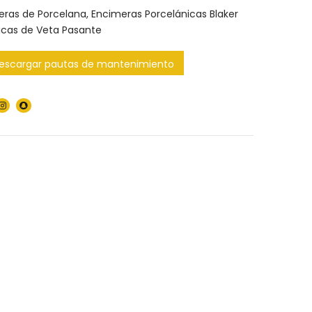
eras de Porcelana
,
Encimeras Porcelánicas Blaker
icas de Veta Pasante
escargar pautas de mantenimiento