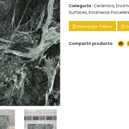
Categoría :
Cerámica
,
Encim
Surfaces
,
Encimeras Porcelán
Descargar folleto
D
Compartir producto