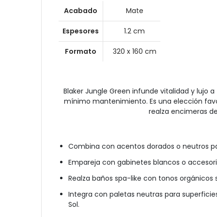
Acabado
Mate
Espesores
1.2 cm
Formato
320 x 160 cm
Blaker Jungle Green infunde vitalidad y lujo
mínimo mantenimiento. Es una elección favori
realza encimeras de
Combina con acentos dorados o neutros par
Empareja con gabinetes blancos o accesorio
Realza baños spa-like con tonos orgánicos 
Integra con paletas neutras para superficies
Sol.