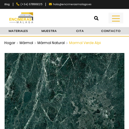
|
|
(+34) 678186025
hola@encimerasmalaga.es
Blog
MATERIALES
MUESTRA
CITA
CONTACTO
Hogar
Mármol
Mármol Natural
Marmol Verde Alpi