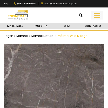
|
|
(+34) 678186025
hola@encimerasmalaga.es
Blog
MATERIALES
MUESTRA
CITA
CONTACTO
Hogar
Mármol
Mármol Natural
Mármol Wild Mirage