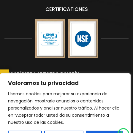
CERTIFICATIONES
SUSCRÍBETE A NUESTRO BOLETÍN
CONSULTAR AHORA
Suscríbete a nuestro boletín para recibir las últimas noticias y
Valoramos tu privacidad
actualizaciones.
Usamos cookies para mejorar su experiencia de
navegación, mostrarle anuncios o contenidos
personalizados y analizar nuestro tráfico. Al hacer clic
Please
en “Aceptar todo” usted da su consentimiento a
nuestro uso de las cookies.
leave
|
Política de Privacidad
mapa del sitio
this