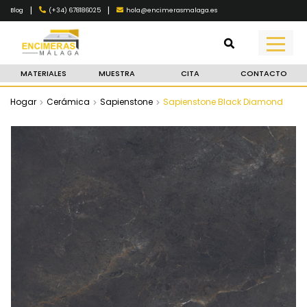
|
|
(+34) 678186025
hola@encimerasmalaga.es
Blog
MATERIALES
MUESTRA
CITA
CONTACTO
Hogar
Cerámica
Sapienstone
Sapienstone Black Diamond