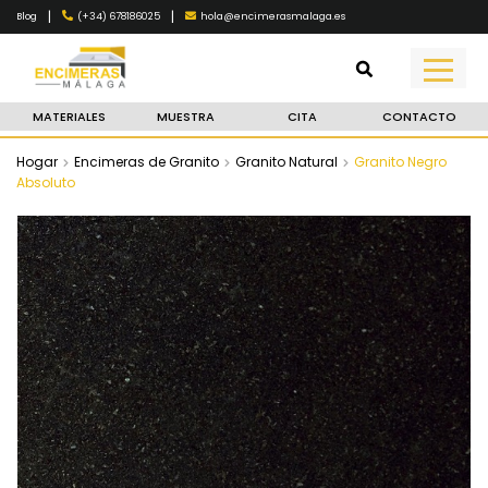
|
|
(+34) 678186025
hola@encimerasmalaga.es
Blog
MATERIALES
MUESTRA
CITA
CONTACTO
Hogar
Encimeras de Granito
Granito Natural
Granito Negro
Absoluto