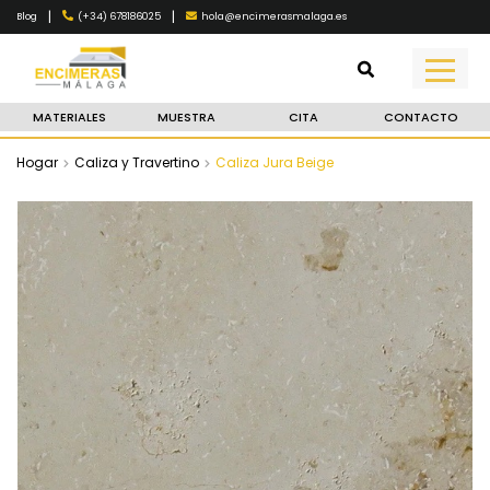
|
|
(+34) 678186025
hola@encimerasmalaga.es
Blog
MATERIALES
MUESTRA
CITA
CONTACTO
Hogar
Caliza y Travertino
Caliza Jura Beige