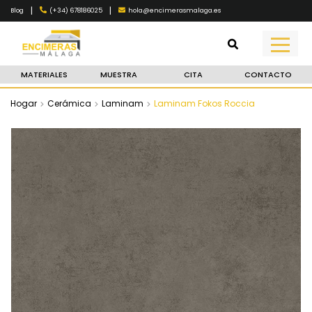
|
|
(+34) 678186025
hola@encimerasmalaga.es
Blog
MATERIALES
MUESTRA
CITA
CONTACTO
Hogar
Cerámica
Laminam
Laminam Fokos Roccia