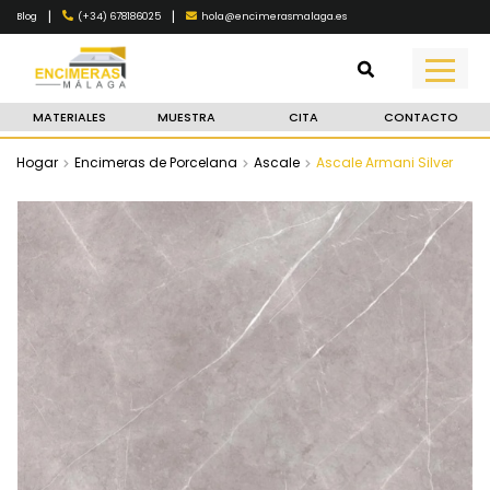
|
|
(+34) 678186025
hola@encimerasmalaga.es
Blog
MATERIALES
MUESTRA
CITA
CONTACTO
Hogar
Encimeras de Porcelana
Ascale
Ascale Armani Silver