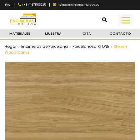
|
|
(+34) 678186025
hola@encimerasmalaga.es
Blog
MATERIALES
MUESTRA
CITA
CONTACTO
Hogar
Encimeras de Porcelana
Porcelanosa XTONE
Xtone E
Wood Camel