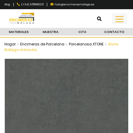
|
|
(+34) 678186025
hola@encimerasmalaga.es
Blog
MATERIALES
MUESTRA
CITA
CONTACTO
Hogar
Encimeras de Porcelana
Porcelanosa XTONE
Xtone
Bottega Antracita