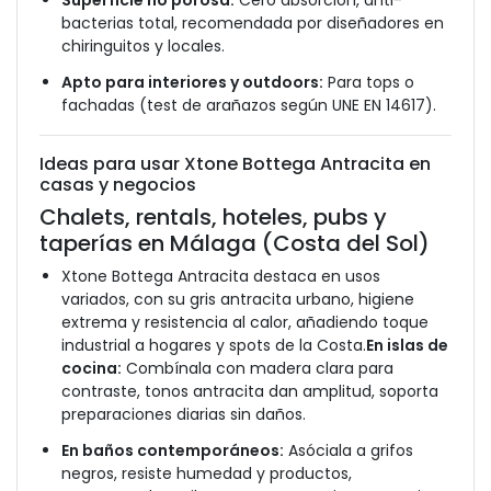
Superficie no porosa:
Cero absorción, anti-
bacterias total, recomendada por diseñadores en
chiringuitos y locales.
Apto para interiores y outdoors:
Para tops o
fachadas (test de arañazos según UNE EN 14617).
Ideas para usar Xtone Bottega Antracita en
casas y negocios
Chalets, rentals, hoteles, pubs y
taperías en Málaga (Costa del Sol)
Xtone Bottega Antracita destaca en usos
variados, con su gris antracita urbano, higiene
extrema y resistencia al calor, añadiendo toque
industrial a hogares y spots de la Costa.
En islas de
cocina:
Combínala con madera clara para
contraste, tonos antracita dan amplitud, soporta
preparaciones diarias sin daños.
En baños contemporáneos:
Asóciala a grifos
negros, resiste humedad y productos,