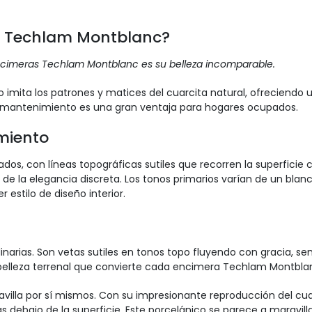
as Techlam Montblanc?
cimeras Techlam Montblanc es su belleza incomparable.
imita los patrones y matices del cuarcita natural, ofreciendo u
jo mantenimiento es una gran ventaja para hogares ocupados.
miento
icados, con líneas topográficas sutiles que recorren la superficie
 la elegancia discreta. Los tonos primarios varían de un blanc
estilo de diseño interior.
inarias. Son vetas sutiles en tonos topo fluyendo con gracia, 
 belleza terrenal que convierte cada encimera Techlam Montblan
illa por sí mismos. Con su impresionante reproducción del cua
as debajo de la superficie. Este porcelánico se parece a maravi