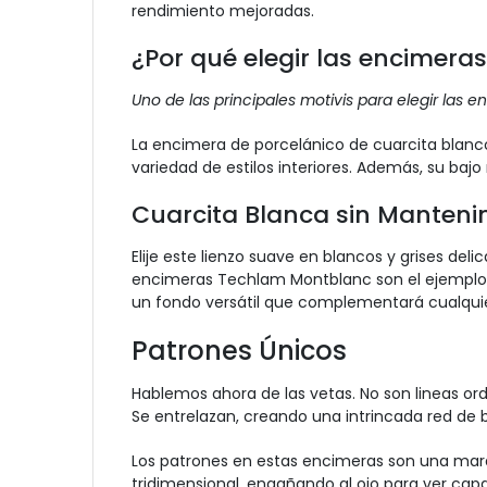
rendimiento mejoradas.
¿Por qué elegir las encimer
Uno de las principales motivis para elegir las
en
La encimera de porcelánico de cuarcita blanco 
variedad de estilos interiores. Además, su ba
Cuarcita Blanca sin Manteni
Elije este lienzo suave en blancos y grises del
encimeras Techlam Montblanc son el ejemplo de
un fondo versátil que complementará cualquier 
Patrones Únicos
Hablemos ahora de las vetas. No son lineas ord
Se entrelazan, creando una intrincada red de
Los patrones en estas encimeras son una marav
tridimensional, engañando al ojo para ver cap