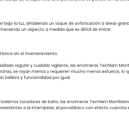
an bajo la luz, añadiendo un toque de sofisticación a áreas gran
ofreciendo un aspecto a medida que es difícil de imitar.
tística sin el mantenimiento.
e sellado regular y cuidado vigilante, las encimeras Techlam Mo
chas, se rayan menos y requieren mucho menos esfuerzo, lo qu
n belleza y funcionalidad por igual.
odernos tocadores de baño, las encimeras Techlam Montblanc 
resistentes a la intemperie, el porcelánico con efecto cuarcita