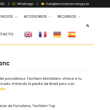
025
|
|
hola@encimerasmalaga.es
Whatsapp
RVICIOS
ACCESORIOS
RECURSOS
NTACTO
anc
l del porcelánico Techlam Montblanc ofrece a tu
icado, imitando la piedra de Brasil pero con
más
eras de Porcelana
,
Techlam Top