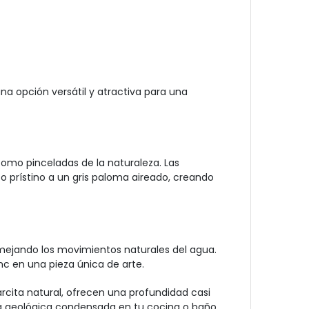
na opción versátil y atractiva para una
 como pinceladas de la naturaleza. Las
o prístino a un gris paloma aireado, creando
semejando los movimientos naturales del agua.
c en una pieza única de arte.
rcita natural, ofrecen una profundidad casi
lla geológica condensada en tu cocina o baño.