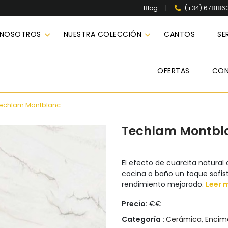
|
(+34) 678186
Blog
 NOSOTROS
NUESTRA COLECCIÓN
CANTOS
SE
OFERTAS
CO
echlam Montblanc
Techlam Montbl
El efecto de cuarcita natura
cocina o baño un toque sofist
rendimiento mejorado.
Leer 
Precio:
€€
Categoría :
Cerámica
,
Encim