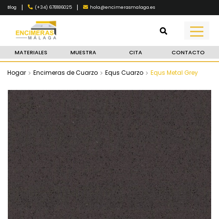
|
|
(+34) 678186025
hola@encimerasmalaga.es
Blog
MATERIALES
MUESTRA
CITA
CONTACTO
Hogar
Encimeras de Cuarzo
Equs Cuarzo
Equs Metal Grey