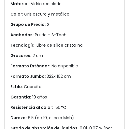
Material:
Vidrio reciclado
Color:
Gris oscuro y metálico
Grupo de Precio:
2
Acabados:
Pulido – S-Tech
Tecnología
: Libre de sílice cristalina
Grosores:
2 cm
Formato Estándar:
No disponible
Formato Jumbo:
322x 162 cm
Estilo
: Cuarcita
Garantía:
10 años
Resistencia al calor:
150 °C
Dureza:
6.5 (de 10, escala Moh)
Grado de absorción de líquidos:
0.01-0.07 % (por