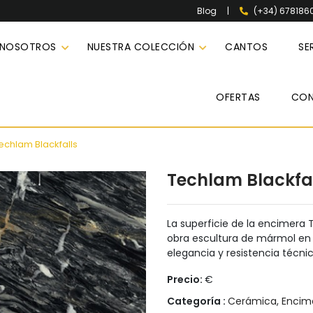
|
(+34) 678186
Blog
 NOSOTROS
NUESTRA COLECCIÓN
CANTOS
SE
OFERTAS
CO
echlam Blackfalls
Techlam Blackfa
La superficie de la encimera
obra escultura de mármol en
elegancia y resistencia técni
Precio:
€
Categoría :
Cerámica
,
Encim