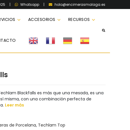
025
|
|
hola@encimerasmalaga.es
Whatsapp
RVICIOS
ACCESORIOS
RECURSOS
NTACTO
lls
 Techlam Blackfalls es más que una mesada, es una
 sí misma, con una combinación perfecta de
ca.
Leer más
eras de Porcelana
,
Techlam Top