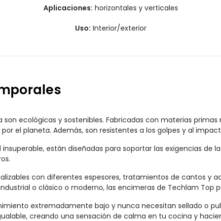
Aplicaciones:
horizontales y verticales
Uso:
Interior/exterior
emporales
son ecológicas y sostenibles. Fabricadas con materias primas n
por el planeta. Además, son resistentes a los golpes y al impact
nsuperable, están diseñadas para soportar las exigencias de la
ros.
izables con diferentes espesores, tratamientos de cantos y a
dustrial o clásico o moderno, las encimeras de Techlam Top pue
iento extremadamente bajo y nunca necesitan sellado o pulido
gualable, creando una sensación de calma en tu cocina y hacie