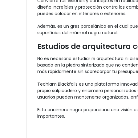
Convierte tus visiones y conceptos en realid
diseño increíbles y protección contra los c
puedes colocar en interiores o exteriores.
Además,
es un gres porcelánico en el cual p
superficies del mármol negro natural.
Estudios de arquitectura c
No es necesario estudiar ni arquitectura ni dis
basada en la piedra sinterizada que no contien
más rápidamente sin sobrecargar tu presupue
Techlam Blackfalls es una plataforma innovador
propio salpicadero y encimera personalizados 
usuarios pueden mantenerse organizados, enfo
Esta encimera negra proporciona una visión com
importantes.