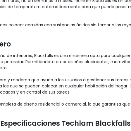
ad en horas, no en semanas o meses.Techlam Blackfalls es un p
ambios de temperatura automáticamente para que pueda pasar 
uedes colocar comidas con sustancias ácidas sin temor a los 
ero
eño de interiores, Blackfalls es una encimera apta para cualquier 
e porosidad.Permitiéndote crear diseños alucinantes, maravillar
sto.
a y moderna que ayuda a los usuarios a gestionar sus tareas del
a los que se pueden colocar en cualquier habitación del hogar. 
cados y en control de sus tareas.
pleta de diseño residencial o comercial, lo que garantiza que l
Especificaciones Techlam Blackfalls