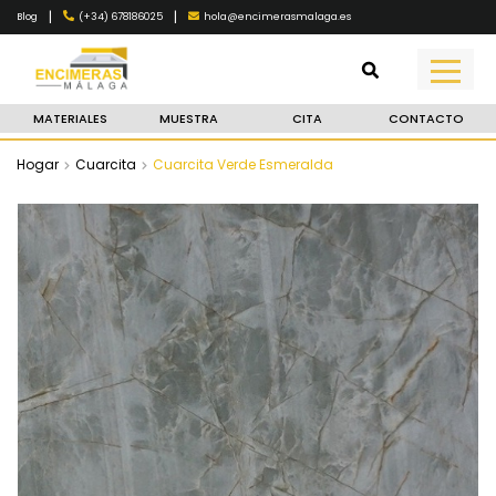
|
|
(+34) 678186025
hola@encimerasmalaga.es
Blog
MATERIALES
MUESTRA
CITA
CONTACTO
Hogar
Cuarcita
Cuarcita Verde Esmeralda