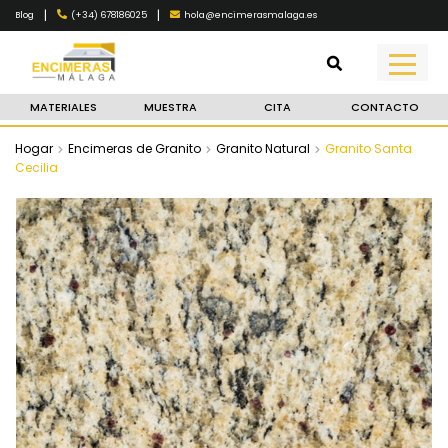
|
|
(+34) 678186025
hola@encimerasmalaga.es
Blog
MATERIALES
MUESTRA
CITA
CONTACTO
Hogar
Encimeras de Granito
Granito Natural
Granito Santa
Cecilia