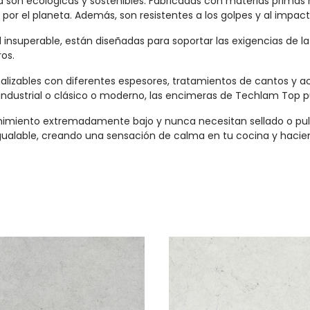
son ecológicas y sostenibles. Fabricadas con materias primas n
por el planeta. Además, son resistentes a los golpes y al impact
nsuperable, están diseñadas para soportar las exigencias de la
ros.
izables con diferentes espesores, tratamientos de cantos y a
dustrial o clásico o moderno, las encimeras de Techlam Top pue
iento extremadamente bajo y nunca necesitan sellado o pulido
gualable, creando una sensación de calma en tu cocina y hacie