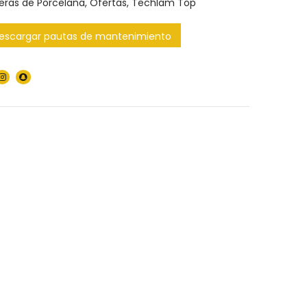
eras de Porcelana
,
Ofertas
,
Techlam Top
escargar pautas de mantenimiento