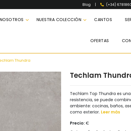
|
(+34) 678186
Blog
 NOSOTROS
NUESTRA COLECCIÓN
CANTOS
SE
OFERTAS
CO
echlam Thundra
Techlam Thundr
Techlam Top Thundra es una e
resistencia, se puede combina
ambiente: cocinas, baños, as
como exterior.
Leer más
Precio:
€