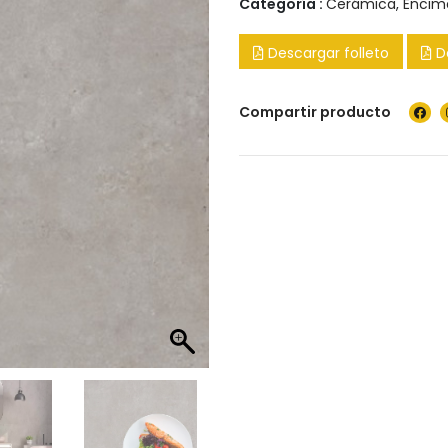
Categoría :
Cerámica
,
Encim
Descargar folleto
D
Compartir producto