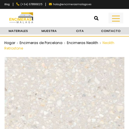
|
|
(+34) 678186025
hola@encimerasmalaga.es
Blog
MATERIALES
MUESTRA
CITA
CONTACTO
Hogar
Encimeras de Porcelana
Encimeras Neolith
Neolith
Retrostone