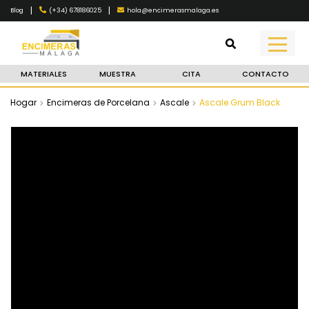
|
|
(+34) 678186025
hola@encimerasmalaga.es
Blog
MATERIALES
MUESTRA
CITA
CONTACTO
Hogar
Encimeras de Porcelana
Ascale
Ascale Grum Black