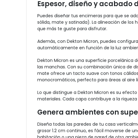
Espesor, diseño y acabado 
Puedes diseñar tus encimeras para que se adap
sólida, mate y satinada). La alineación de los 
que más te guste para disfrutar.
Además, con Dekton Micron, puedes configurar la 
automáticamente en función de la luz ambien
Dekton Micron es una superficie porcelánica de
las manchas. Con su combinación única de diseñ
mate ofrece un tacto suave con tonos cálidos
monocromáticos, perfecto para áreas al aire li
Lo que distingue a Dekton Micron es su efect
materiales. Cada capa contribuye a la riqueza
Genera ambientes con superf
Diseña todas las paredes de tu casa vertical
grosor 1.2 cm continuo, es fácil moverse de un
habitación o una pieza de pared de otro ambient