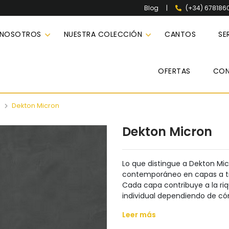
|
(+34) 678186
Blog
 NOSOTROS
NUESTRA COLECCIÓN
CANTOS
SE
OFERTAS
CO
n
Dekton Micron
Dekton Micron
Lo que distingue a Dekton Mic
contemporáneo en capas a tr
Cada capa contribuye a la ri
individual dependiendo de cóm
Leer más