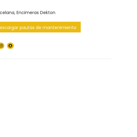
rcelana
,
Encimeras Dekton
escargar pautas de mantenimiento