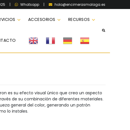
025
|
|
hola@encimerasmalaga.es
Whatsapp
RVICIOS
ACCESORIOS
RECURSOS
NTACTO
ron es su efecto visual único que crea un aspecto
avés de su combinación de diferentes materiales.
queza general del color, generando un patrón
o lo instales.