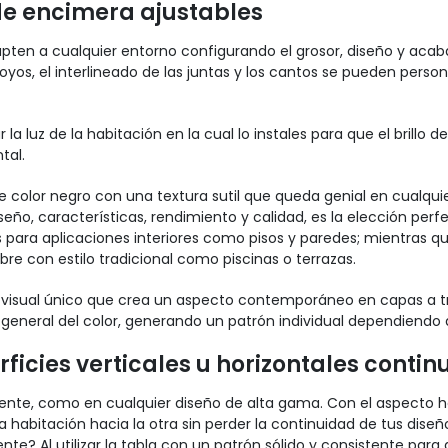
de encimera ajustables
ten a cualquier entorno configurando el grosor, diseño y acabad
hoyos, el interlineado de las juntas y los cantos se pueden pers
luz de la habitación en la cual lo instales para que el brillo de
tal.
 color negro con una textura sutil que queda genial en cualquier
o, características, rendimiento y calidad, es la elección perf
 para aplicaciones interiores como pisos y paredes; mientras q
bre con estilo tradicional como piscinas o terrazas.
o visual único que crea un aspecto contemporáneo en capas a t
 general del color, generando un patrón individual dependiendo 
icies verticales u horizontales contin
mente, como en cualquier diseño de alta gama. Con el aspecto
a habitación hacia la otra sin perder la continuidad de tus dis
e? Al utilizar la tabla con un patrón sólido y consistente para 