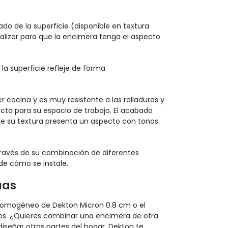
o de la superficie (disponible en textura
onalizar para que la encimera tenga el aspecto
 la superficie refleje de forma
 cocina y es muy resistente a las ralladuras y
ecta para su espacio de trabajo. El acabado
ue su textura presenta un aspecto con tonos
ravés de su combinación de diferentes
de cómo se instale.
uas
 homogéneo de Dekton Micron 0.8 cm o el
eños. ¿Quieres combinar una encimera de otra
diseñar otras partes del hogar, Dekton te