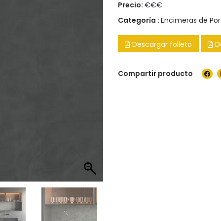
Precio:
€€€
Categoría :
Encimeras de Po
Descargar folleto
D
Compartir producto