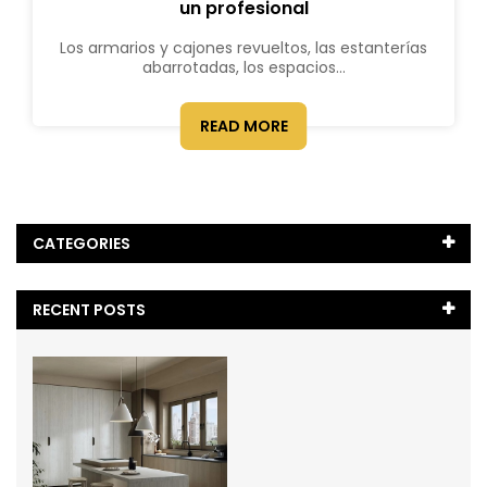
un profesional
Los armarios y cajones revueltos, las estanterías
abarrotadas, los espacios...
READ MORE
CATEGORIES
¿Cómo?
(2)
RECENT POSTS
Blog
(28)
Comparativa de Encimeras
(2)
Comparativas
(1)