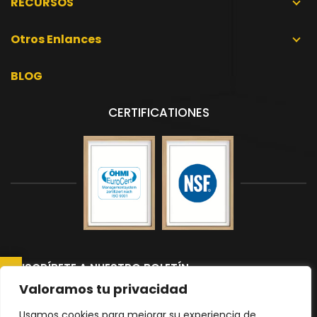
RECURSOS
Otros Enlances
BLOG
CERTIFICATIONES
SUSCRÍBETE A NUESTRO BOLETÍN
Suscríbete a nuestro boletín para recibir las últimas noticias y
Valoramos tu privacidad
actualizaciones.
Usamos cookies para mejorar su experiencia de