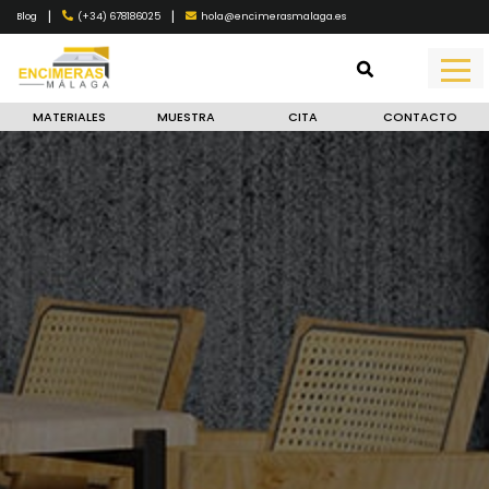
|
|
(+34) 678186025
hola@encimerasmalaga.es
Blog
MATERIALES
MUESTRA
CITA
CONTACTO