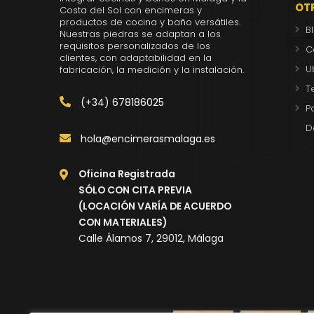
OT
Costa del Sol con encimeras y
productos de cocina y baño versátiles.
B
Nuestras piedras se adaptan a los
requisitos personalizados de los
C
clientes, con adaptabilidad en la
U
fabricación, la medición y la instalación.
T
(+34) 678186025
P
D
hola@encimerasmalaga.es
Oficina Registrada
SÓLO CON CITA PREVIA
(LOCACIÓN VARÍA DE ACUERDO
CON MATERIALES)
Calle Álamos 7, 29012, Málaga