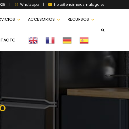
025
|
|
hola@encimerasmalaga.es
Whatsapp
RVICIOS
ACCESORIOS
RECURSOS
NTACTO
ZO