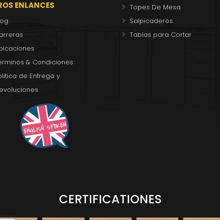
ROS ENLANCES
Topes De Mesa
log
Salpicaderos
arreras
Tablas para Cortar
bicaciones
erminos & Condiciones
olitica de Entrega y
evoluciones
CERTIFICATIONES