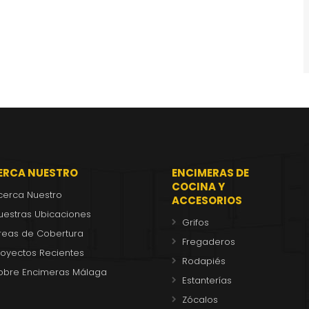
ERCA NUESTRO
ENCIMERAS DE
COCINA Y
cerca Nuestro
ACCESORIOS
uestras Ubicaciones
Grifos
reas de Cobertura
Fregaderos
royectos Recientes
Rodapiés
obre Encimeras Málaga
Estanterías
Zócalos