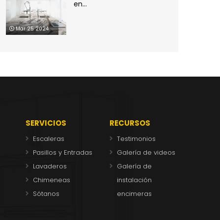
en...
Mar 25 2024
SERVICIOS
RECURSOS
Escaleras
Testimonios
Pasillos y Entradas
Galería de videos
Lavaderos
Galería de
Chimeneas
instalación
Sótanos
encimeras