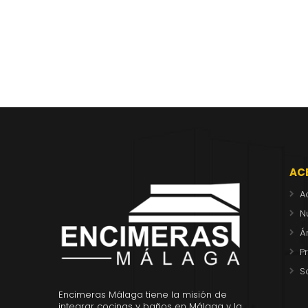
AC
A
N
Á
P
S
Encimeras Málaga tiene la misión de
integrar cocinas y baños en Málaga y la