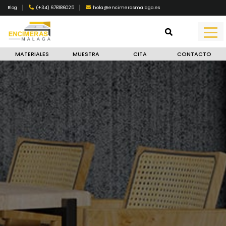
|
|
(+34) 678186025
hola@encimerasmalaga.es
Blog
MATERIALES
MUESTRA
CITA
CONTACTO