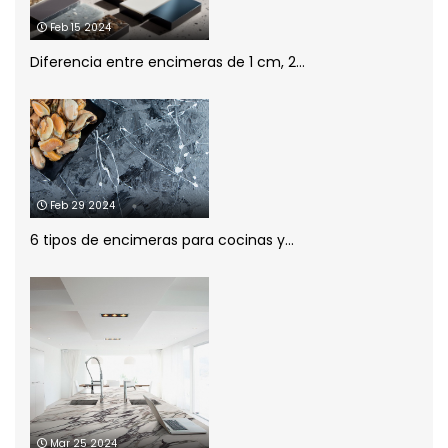
Planificación de la cocina
(1)
Feb 15 2024
Diferencia entre encimeras de 1 cm, 2...
porcelánico
(1)
Sin categoría
(1)
Feb 29 2024
6 tipos de encimeras para cocinas y...
Mar 25 2024