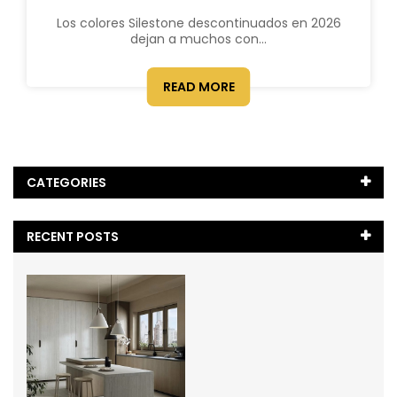
Los colores Silestone descontinuados en 2026
dejan a muchos con...
READ MORE
CATEGORIES
¿Cómo?
(2)
RECENT POSTS
Blog
(28)
Comparativa de Encimeras
(2)
Comparativas
(1)