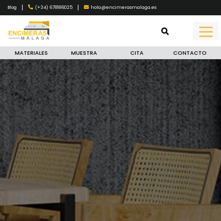
|
|
(+34) 678186025
hola@encimerasmalaga.es
Blog
MATERIALES
MUESTRA
CITA
CONTACTO