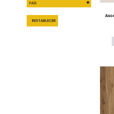
PAÍS
Asca
RESTABLECER