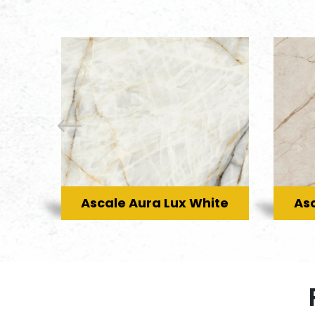
Ascale Aura Lux White
As