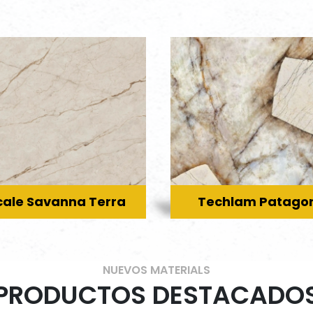
cale Savanna Terra
Techlam Patago
NUEVOS MATERIALS
PRODUCTOS DESTACADO