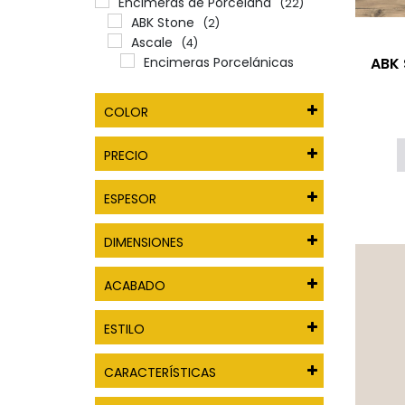
Encimeras de Porcelana
(22)
ABK Stone
(2)
Ascale
(4)
ABK 
Encimeras Porcelánicas
Essenza
(1)
Encimeras Dekton
(2)
COLOR
Encimeras Neolith
(3)
Encimeras Porcelánicas
PRECIO
Arklam
(2)
Encimeras Porcelánicas Blaker
ESPESOR
Surfaces
(1)
Laminam
(2)
Porcelanosa XTONE
(3)
DIMENSIONES
SapienStone
(2)
Techlam Top
(1)
ACABADO
Ofertas
(2)
ESTILO
CARACTERÍSTICAS