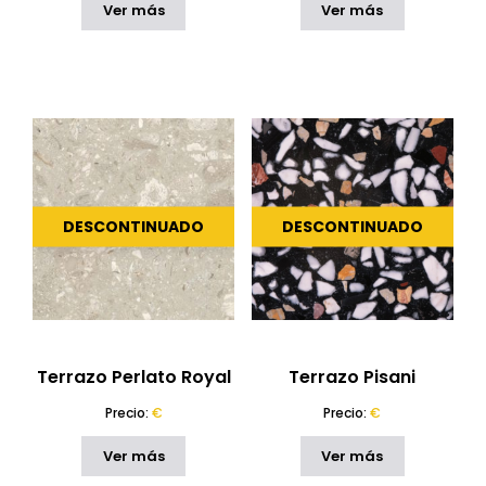
ESTILO
Ver más
Ver más
Terrazo Mármol
(42)
Compac Terrazo
(2)
CARACTERÍSTICAS
Vidrio
(2)
PAÍS
RESTABLECER
DESCONTINUADO
DESCONTINUADO
Terrazo Perlato Royal
Terrazo Pisani
Precio:
€
Precio:
€
Ver más
Ver más