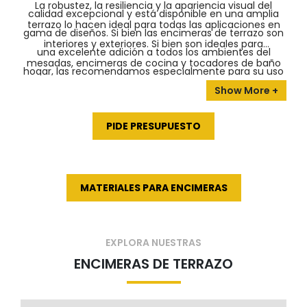
La robustez, la resiliencia y la apariencia visual del
calidad excepcional y está disponible en una amplia
terrazo lo hacen ideal para todas las aplicaciones en
gama de diseños. Si bien las encimeras de terrazo son
interiores y exteriores. Si bien son ideales para
una excelente adición a todos los ambientes del
mesadas, encimeras de cocina y tocadores de baño
hogar, las recomendamos especialmente para su uso
primera calidad, funcionan igual de bien cuando lo
en cocinas, que donde más brillan.
usas como baldosas. ¡Si te intriga, échale un vistazo
nuestra colección única de impresionantes encimeras
PIDE PRESUPUESTO
de terrazo ya mismo!
MATERIALES PARA ENCIMERAS
EXPLORA NUESTRAS
ENCIMERAS DE TERRAZO