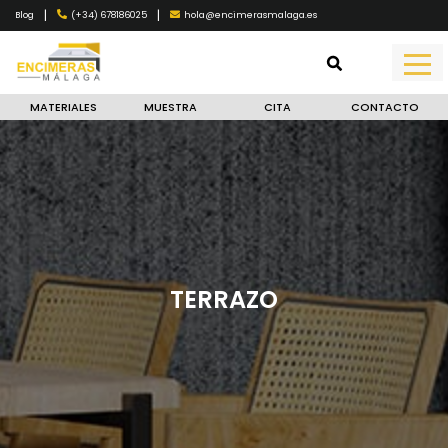
|
|
(+34) 678186025
hola@encimerasmalaga.es
Blog
MATERIALES
MUESTRA
CITA
CONTACTO
TERRAZO