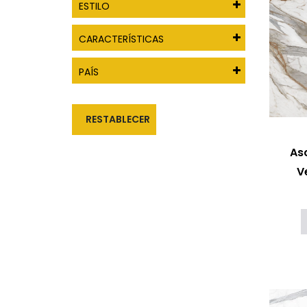
ESTILO
CARACTERÍSTICAS
PAÍS
RESTABLECER
As
V