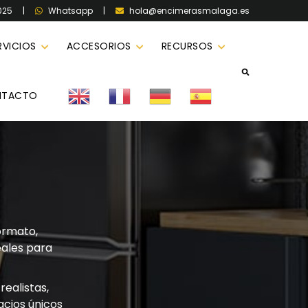
025
|
|
hola@encimerasmalaga.es
Whatsapp
RVICIOS
ACCESORIOS
RECURSOS
NTACTO
ormato,
deales para
ealistas,
acios únicos