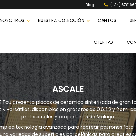
|
(+34) 678186
Blog
 NOSOTROS
NUESTRA COLECCIÓN
CANTOS
SE
OFERTAS
CO
ASCALE
 Tau presenta placas de cerámica sinterizada de gran f
y versátiles, disponibles en grosores de 0.6, 1.2 y 2 cm, i
profesionales y propietarios de Málaga.
mplea tecnología avanzada para recrear patrones foto-r
una variedad de superficies porcelánicas para crear esp