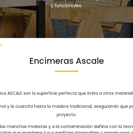
y funcionales.
3
Encimeras Ascale
a ASCALE son la superficie perfecta que imita a otros materia
ol y la cuarcita hasta la madera tradicional, asegurando que pu
proyecto.
a las manchas molestas y a la contaminación dañina con la tec
nchas que mantiene tus superficies impecables y respetuosas 