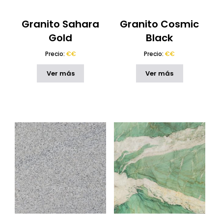
Solid Surface
(9)
Krion de Porcelanosa
(9)
Granito Sahara
Granito Cosmic
Terrazo
(52)
Gold
Black
Terrazo Mármol
(42)
Precio:
€€
Precio:
€€
Compac Terrazo
(2)
Ver más
Ver más
Vidrio
(23)