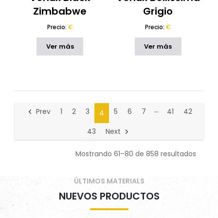
Zimbabwe
Grigio
Precio:
€
Precio:
€
Ver más
Ver más
…
Prev
1
2
3
5
6
7
41
42
4
43
Next
Ordena
Mostrando 61–80 de 858 resultados
ÚLTIMOS MATERIALS
NUEVOS PRODUCTOS