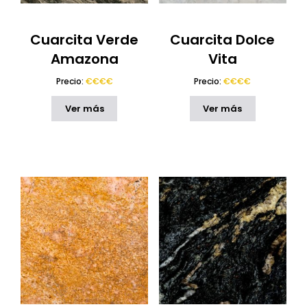
Encimeras Porcelánicas Blaker Surfaces
(18)
Encimeras Porcelánicas de Veta Pasante
(25)
Cuarcita Verde
Cuarcita Dolce
Encimeras Porcelánicas Venux Surfaces
(10)
Amazona
Vita
Laminam
(59)
Precio:
€€€€
Precio:
€€€€
Porcelanosa XTONE
(38)
SapienStone
(31)
Ver más
Ver más
Techlam Top
(49)
Mármol
(50)
Mármol de Marca
(10)
Mármol Levantina
(10)
Mármol Natural
(50)
Naturamia
(24)
Ofertas
(59)
Techlam
(4)
Onix
(2)
Pizarra
(5)