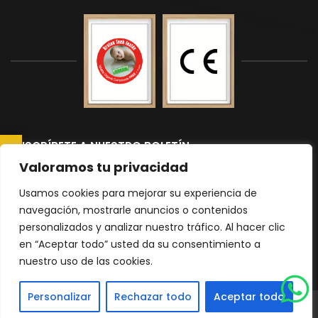
SUSCRÍBETE A NUESTRO BOLETÍN
CONSULTAR AHORA
Suscríbete a nuestro boletín para recibir las últimas noticias y
Valoramos tu privacidad
actualizaciones.
Usamos cookies para mejorar su experiencia de
navegación, mostrarle anuncios o contenidos
personalizados y analizar nuestro tráfico. Al hacer clic
Please
en “Aceptar todo” usted da su consentimiento a
nuestro uso de las cookies.
leave
|
Política de Privacidad
mapa del sitio
this
Personalizar
Rechazar todo
Aceptar todo
field
© 2026 Todos los derechos reservados Encimeras Malaga