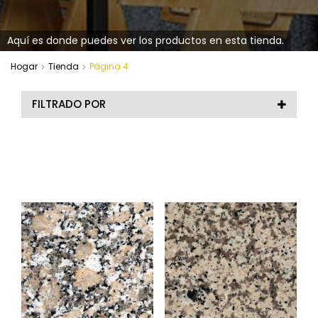
Aquí es donde puedes ver los productos en esta tienda.
Hogar
Tienda
Página 4
FILTRADO POR
TIPO DE MATERIAL
Arenisca
(2)
COLOR
Calcita
(1)
PRECIO
Caliza y Travertino
(14)