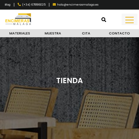
|
|
(+34) 678186025
hola@encimerasmalaga.es
Blog
MATERIALES
MUESTRA
CITA
CONTACTO
TIENDA