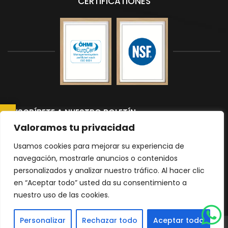
CERTIFICATIONES
SUSCRÍBETE A NUESTRO BOLETÍN
CONSULTAR AHORA
Suscríbete a nuestro boletín para recibir las últimas noticias y
Valoramos tu privacidad
actualizaciones.
Usamos cookies para mejorar su experiencia de
navegación, mostrarle anuncios o contenidos
personalizados y analizar nuestro tráfico. Al hacer clic
Please
en “Aceptar todo” usted da su consentimiento a
nuestro uso de las cookies.
leave
|
Política de Privacidad
mapa del sitio
this
Personalizar
Rechazar todo
Aceptar todo
field