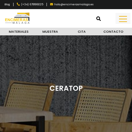
|
|
(+34) 678186025
hola@encimerasmalaga.es
Blog
MATERIALES
MUESTRA
CITA
CONTACTO
CERATOP