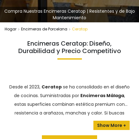
Compra Nuestras Encimeras Ceratop | Resistentes y de Bajo
Mantenimiento
Hogar
Encimeras de Porcelana
Ceratop
Encimeras Ceratop: Diseño,
Durabilidad y Precio Competitivo
Desde el 2023,
Ceratop
se ha consolidado en el diseño
de cocinas. Suministradas por
Encimeras Málaga
,
estas superficies combinan estética premium con
resistencia a arañazos, manchas y calor. Si buscas
instalar una
encimera Ceratop
o conocer más sobre
sus características, esta solución porcelánica ofrece