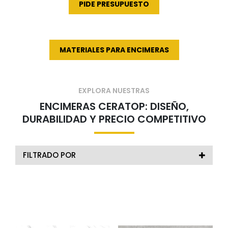
una combinación única de durabilidad y estilo natural.
PIDE PRESUPUESTO
MATERIALES PARA ENCIMERAS
EXPLORA NUESTRAS
ENCIMERAS CERATOP: DISEÑO,
DURABILIDAD Y PRECIO COMPETITIVO
FILTRADO POR