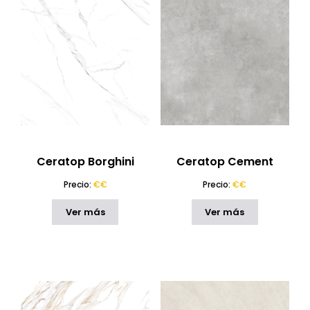
TIPO DE MATERIAL
Cerámica
(7)
COLOR
Encimeras de Porcelana
(8)
PRECIO
Ceratop
(8)
ESPESOR
DIMENSIONES
Ceratop Borghini
Ceratop Cement
ACABADO
Precio:
€€
Precio:
€€
ESTILO
Ver más
Ver más
CARACTERÍSTICAS
PAÍS
RESTABLECER