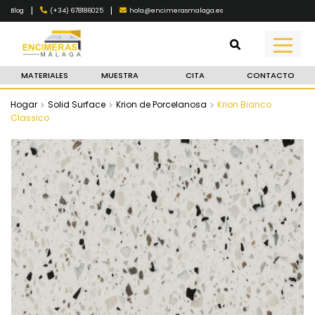
|
|
(+34) 678186025
hola@encimerasmalaga.es
Blog
MATERIALES
MUESTRA
CITA
CONTACTO
Hogar
Solid Surface
Krion de Porcelanosa
Krion Bianco
Classico